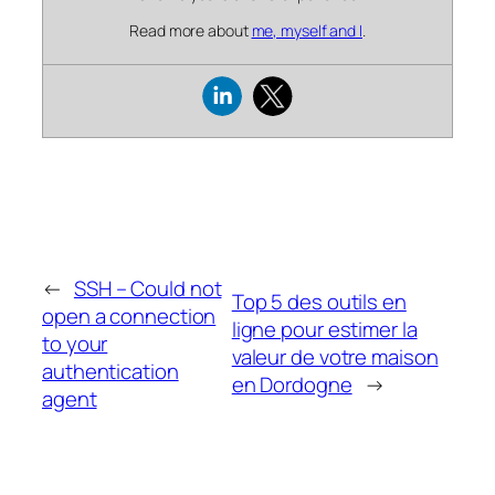
Read more about
me, myself and I
.
←
SSH – Could not
Top 5 des outils en
open a connection
ligne pour estimer la
to your
valeur de votre maison
authentication
en Dordogne
→
agent