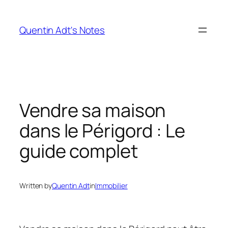
Skip
to
Quentin Adt's Notes
content
Vendre sa maison
dans le Périgord : Le
guide complet
Written by
Quentin Adt
in
Immobilier